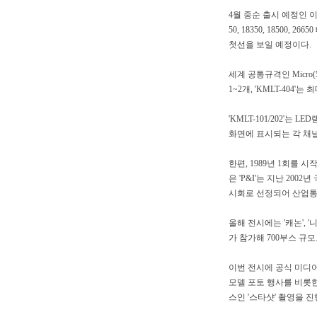
4월 중순 출시 예정인 이
50, 18350, 1850
첫선을 보일 예정이다.
세계 공통규격인 Micro(
1~2개, 'KMLT-404
'KMLT-101/202'는
화면에 표시되는 각 채널
한편, 1989년 1회를
은 'P&I'는 지난 20
시회로 선정되어 산업통
올해 전시에는 '캐논', '
가 참가해 700부스 규모
이번 전시에 공식 미디
모델 포토 행사를 비롯
스인 '스타샷' 촬영을 진