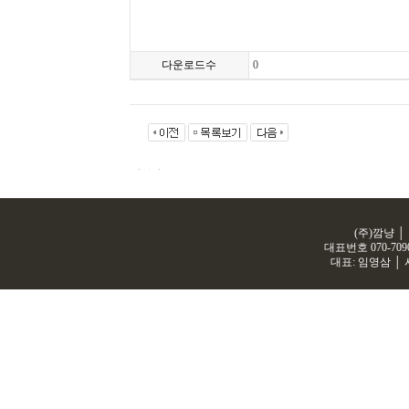
다운로드수
0
(주)깜냥 │
대표번호
070-709
대표: 임영삼 │ 사