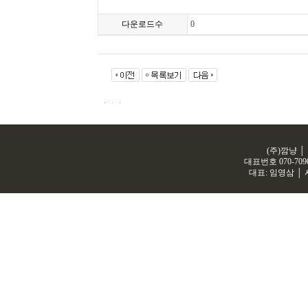
다운로드수
0
(주)깜냥 │
대표번호
070-709
대표: 임영삼 │ 사